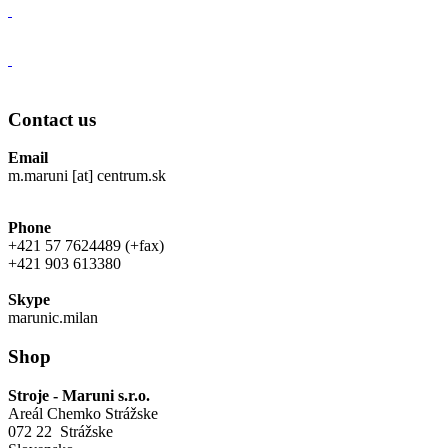
Contact us
Email
m.maruni [at] centrum.sk
Phone
+421 57 7624489 (+fax)
+421 903 613380
Skype
marunic.milan
Shop
Stroje - Maruni s.r.o.
Areál Chemko Strážske
072 22 Strážske