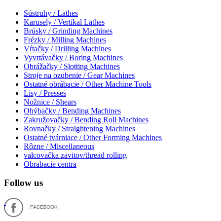
Sústruhy / Lathes
Karusely / Vertikal Lathes
Brúsky / Grinding Machines
Frézky / Milling Machines
Vŕtačky / Drilling Machines
Vyvrtávačky / Boring Machines
Obrážačky / Slotting Machines
Stroje na ozubenie / Gear Machines
Ostatné obrábacie / Other Machine Tools
Lisy / Presses
Nožnice / Shears
Ohýbačky / Bending Machines
Zakružovačky / Bending Roll Machines
Rovnačky / Straightening Machines
Ostatné tvárniace / Other Forming Machines
Rôzne / Miscellaneous
valcovačka zavitov/thread rolling
Obrabacie centra
Follow us