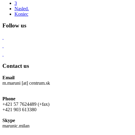
3
Nasled.
Koniec
Follow us
Contact us
Email
m.maruni [at] centrum.sk
Phone
+421 57 7624489 (+fax)
+421 903 613380
Skype
marunic.milan