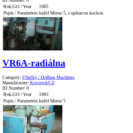
ID Number:
0
Rok,GO / Year
1985
Popis / Parameters
kužel Morse 5, s upínacou kockou
VR6A-radiálna
Category:
Vŕtačky / Drilling Machines
Manufacturer:
Kovosvit/CZ
ID Number:
0
Rok,GO / Year
1983
Popis / Parameters
kužel Morse 5