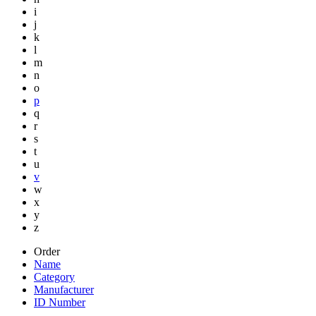
i
j
k
l
m
n
o
p
q
r
s
t
u
v
w
x
y
z
Order
Name
Category
Manufacturer
ID Number