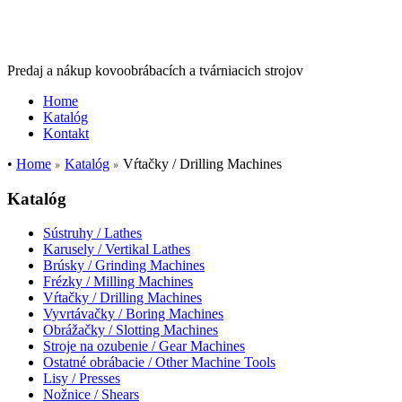
Predaj a nákup kovoobrábacích a tvárniacich strojov
Home
Katalóg
Kontakt
•
Home
Katalóg
Vŕtačky / Drilling Machines
Katalóg
Sústruhy / Lathes
Karusely / Vertikal Lathes
Brúsky / Grinding Machines
Frézky / Milling Machines
Vŕtačky / Drilling Machines
Vyvrtávačky / Boring Machines
Obrážačky / Slotting Machines
Stroje na ozubenie / Gear Machines
Ostatné obrábacie / Other Machine Tools
Lisy / Presses
Nožnice / Shears