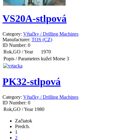
VS20A-stlpová
Category:
Vŕtačky / Drilling Machines
Manufacturer:
TOS (CZ)
ID Number:
0
Rok,GO / Year
1970
Popis / Parameters
kužel Morse 3
PK32-stlpová
Category:
Vŕtačky / Drilling Machines
ID Number:
0
Rok,GO / Year
1980
Začiatok
Predch.
1
2