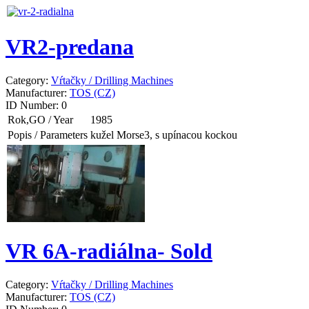
VR2-predana
Category:
Vŕtačky / Drilling Machines
Manufacturer:
TOS (CZ)
ID Number:
0
Rok,GO / Year
1985
Popis / Parameters
kužel Morse3, s upínacou kockou
VR 6A-radiálna- Sold
Category:
Vŕtačky / Drilling Machines
Manufacturer:
TOS (CZ)