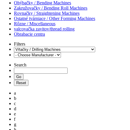
Ohýbačky / Bending Machines
Zakružovačky / Bending Roll Machines
Rovnačky / Straightening Machines
Ostatné tvárniace / Other Forming Machines
Rôzne / Miscellaneous
valcovačka zavitov/thread rolling
Obrabacie centra
Filters
Search
a
b
c
d
e
f
g
h