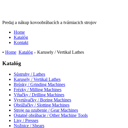
Predaj a nákup kovoobrábacích a tvárniacich strojov
Home
Katalóg
Kontakt
•
Home
Katalóg
Karusely / Vertikal Lathes
Katalóg
Sústruhy / Lathes
Karusely / Vertikal Lathes
Brúsky / Grinding Machines
Frézky / Milling Machines
Vŕtačky / Drilling Machines
Vyvrtávačky / Boring Machines
Obrážačky / Slotting Machines
Stroje na ozubenie / Gear Machines
Ostatné obrábacie / Other Machine Tools
Lisy / Presses
Nožnice / Shears