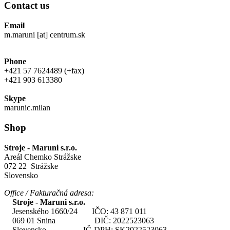
Contact us
Email
m.maruni [at] centrum.sk
Phone
+421 57 7624489 (+fax)
+421 903 613380
Skype
marunic.milan
Shop
Stroje - Maruni s.r.o.
Areál Chemko Strážske
072 22 Strážske
Slovensko
Office / Fakturačná adresa:
Stroje - Maruni s.r.o.
Jesenského 1660/24 IČO: 43 871 011
069 01 Snina DIČ: 2022523063
Slovensko IČ-DPH: SK2022523063