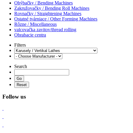
Ohýbačky / Bending Machines
Zakružovačky / Bending Roll Machines
Rovnačky / Straightening Machines
Ostatné tvárniace / Other Forming Machines
Rôzne / Miscellaneous
valcovačka zavitov/thread rolling
Obrabacie centra
Filters
Search
Follow us