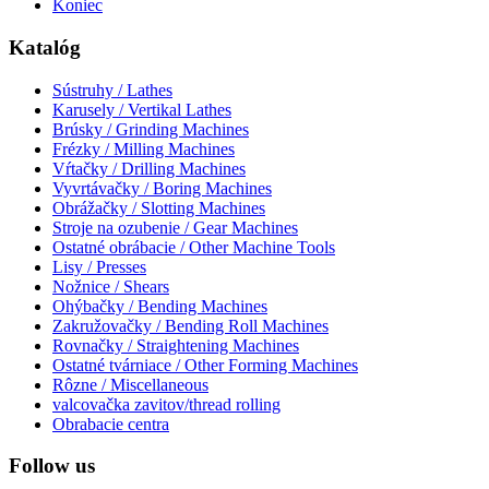
Koniec
Katalóg
Sústruhy / Lathes
Karusely / Vertikal Lathes
Brúsky / Grinding Machines
Frézky / Milling Machines
Vŕtačky / Drilling Machines
Vyvrtávačky / Boring Machines
Obrážačky / Slotting Machines
Stroje na ozubenie / Gear Machines
Ostatné obrábacie / Other Machine Tools
Lisy / Presses
Nožnice / Shears
Ohýbačky / Bending Machines
Zakružovačky / Bending Roll Machines
Rovnačky / Straightening Machines
Ostatné tvárniace / Other Forming Machines
Rôzne / Miscellaneous
valcovačka zavitov/thread rolling
Obrabacie centra
Follow us