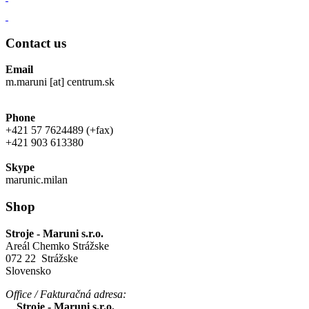
Contact us
Email
m.maruni [at] centrum.sk
Phone
+421 57 7624489 (+fax)
+421 903 613380
Skype
marunic.milan
Shop
Stroje - Maruni s.r.o.
Areál Chemko Strážske
072 22 Strážske
Slovensko
Office / Fakturačná adresa:
Stroje - Maruni s.r.o.