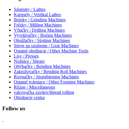
Sústruhy / Lathes
Karusely / Vertikal Lathes
Brúsky / Grinding Machines
Frézky / Milling Machines
Vŕtačky / Drilling Machines
Vyvrtávačky / Boring Machines
Obrážačky / Slotting Machines
Stroje na ozubenie / Gear Machines
Ostatné obrábacie / Other Machine Tools
Lisy / Presses
Nožnice / Shears
Ohýbačky / Bending Machines
Zakružovačky / Bending Roll Machines
Rovnačky / Straightening Machines
Ostatné tvárniace / Other Forming Machines
Rôzne / Miscellaneous
valcovačka zavitov/thread rolling
Obrabacie centra
Follow us