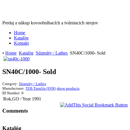
Predaj a nákup kovoobrábacích a tvárniacich strojov
Home
Katalóg
Kontakt
•
Home
Katalóg
Sústruhy / Lathes
SN40C/1000- Sold
SN40C/1000- Sold
Category:
Sústruhy / Lathes
Manufacturer:
TOS Trenčín (SVK)
show products
ID Number:
0
Rok,GO / Year
1991
Comments
Katalóg