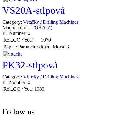
VS20A-stlpová
Category:
Vŕtačky / Drilling Machines
Manufacturer:
TOS (CZ)
ID Number:
0
Rok,GO / Year
1970
Popis / Parameters
kužel Morse 3
PK32-stlpová
Category:
Vŕtačky / Drilling Machines
ID Number:
0
Rok,GO / Year
1980
Follow us