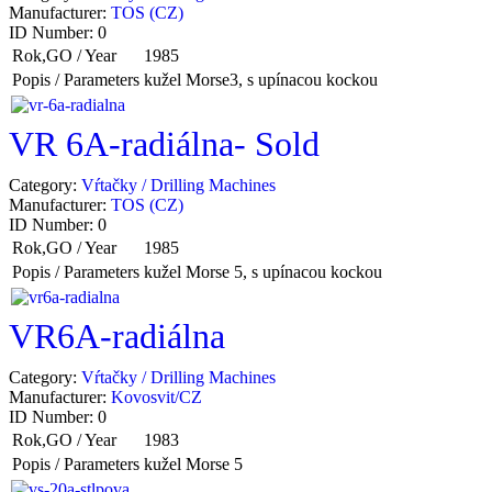
Manufacturer:
TOS (CZ)
ID Number:
0
Rok,GO / Year
1985
Popis / Parameters
kužel Morse3, s upínacou kockou
VR 6A-radiálna- Sold
Category:
Vŕtačky / Drilling Machines
Manufacturer:
TOS (CZ)
ID Number:
0
Rok,GO / Year
1985
Popis / Parameters
kužel Morse 5, s upínacou kockou
VR6A-radiálna
Category:
Vŕtačky / Drilling Machines
Manufacturer:
Kovosvit/CZ
ID Number:
0
Rok,GO / Year
1983
Popis / Parameters
kužel Morse 5