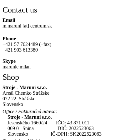
Contact us
Email
m.maruni [at] centrum.sk
Phone
+421 57 7624489 (+fax)
+421 903 613380
Skype
marunic.milan
Shop
Stroje - Maruni s.r.o.
Areál Chemko Strážske
072 22 Strážske
Slovensko
Office / Fakturačná adresa:
Stroje - Maruni s.r.o.
Jesenského 1660/24 IČO: 43 871 011
069 01 Snina DIČ: 2022523063
Slovensko IČ-DPH: SK2022523063