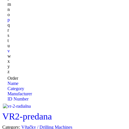
m
n
o
p
q
r
s
t
u
v
w
x
y
z
Order
Name
Category
Manufacturer
ID Number
VR2-predana
Category:
Vŕtačky / Drilling Machines