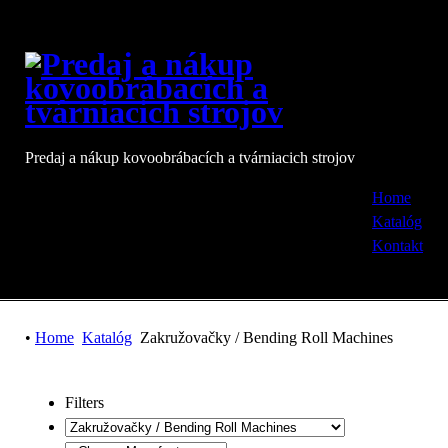
Predaj a nákup kovoobrábacích a tvárniacich strojov
Home
Katalóg
Kontakt
•
Home
Katalóg
Zakružovačky / Bending Roll Machines
Filters