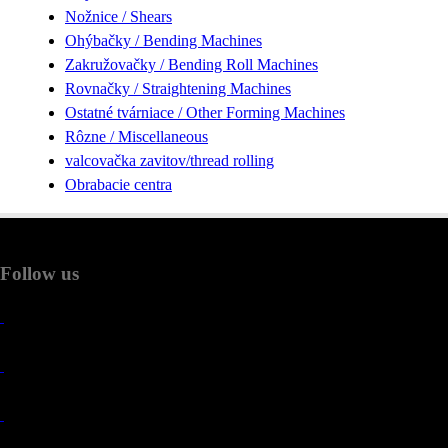
Nožnice / Shears
Ohýbačky / Bending Machines
Zakružovačky / Bending Roll Machines
Rovnačky / Straightening Machines
Ostatné tvárniace / Other Forming Machines
Rôzne / Miscellaneous
valcovačka zavitov/thread rolling
Obrabacie centra
Follow us