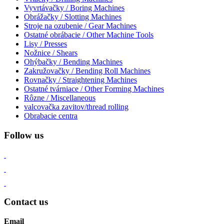
Vyvrtávačky / Boring Machines
Obrážačky / Slotting Machines
Stroje na ozubenie / Gear Machines
Ostatné obrábacie / Other Machine Tools
Lisy / Presses
Nožnice / Shears
Ohýbačky / Bending Machines
Zakružovačky / Bending Roll Machines
Rovnačky / Straightening Machines
Ostatné tvárniace / Other Forming Machines
Rôzne / Miscellaneous
valcovačka zavitov/thread rolling
Obrabacie centra
Follow us
Contact us
Email