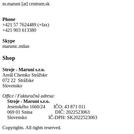
m.maruni [at] centrum.sk
Phone
+421 57 7624489 (+fax)
+421 903 613380
Skype
marunic.milan
Shop
Stroje - Maruni s.r.o.
Areál Chemko Strážske
072 22 Strážske
Slovensko
Office / Fakturačná adresa:
Stroje - Maruni s.r.o.
Jesenského 1660/24 IČO: 43 871 011
069 01 Snina DIČ: 2022523063
Slovensko IČ-DPH: SK2022523063
Copyrights. All rights reserved.