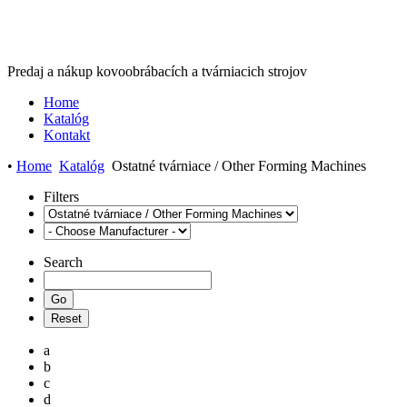
Predaj a nákup kovoobrábacích a tvárniacich strojov
Home
Katalóg
Kontakt
•
Home
Katalóg
Ostatné tvárniace / Other Forming Machines
Filters
Search
a
b
c
d