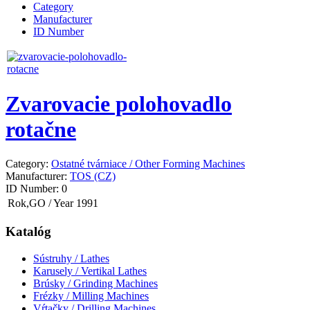
Category
Manufacturer
ID Number
Zvarovacie polohovadlo
rotačne
Category:
Ostatné tvárniace / Other Forming Machines
Manufacturer:
TOS (CZ)
ID Number:
0
Rok,GO / Year
1991
Katalóg
Sústruhy / Lathes
Karusely / Vertikal Lathes
Brúsky / Grinding Machines
Frézky / Milling Machines
Vŕtačky / Drilling Machines