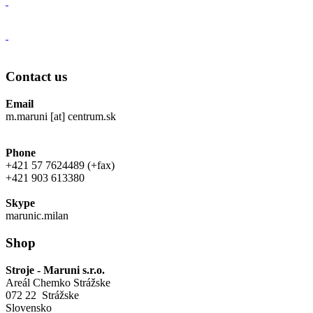
Contact us
Email
m.maruni [at] centrum.sk
Phone
+421 57 7624489 (+fax)
+421 903 613380
Skype
marunic.milan
Shop
Stroje - Maruni s.r.o.
Areál Chemko Strážske
072 22 Strážske
Slovensko