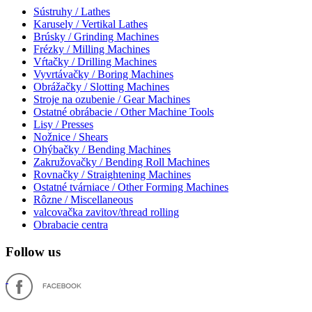
Sústruhy / Lathes
Karusely / Vertikal Lathes
Brúsky / Grinding Machines
Frézky / Milling Machines
Vŕtačky / Drilling Machines
Vyvrtávačky / Boring Machines
Obrážačky / Slotting Machines
Stroje na ozubenie / Gear Machines
Ostatné obrábacie / Other Machine Tools
Lisy / Presses
Nožnice / Shears
Ohýbačky / Bending Machines
Zakružovačky / Bending Roll Machines
Rovnačky / Straightening Machines
Ostatné tvárniace / Other Forming Machines
Rôzne / Miscellaneous
valcovačka zavitov/thread rolling
Obrabacie centra
Follow us