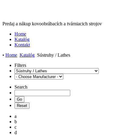
Predaj a nákup kovoobrábacích a tvárniacich strojov
Home
Katalóg
Kontakt
•
Home
Katalóg
Sústruhy / Lathes
Filters
Search
a
b
c
d