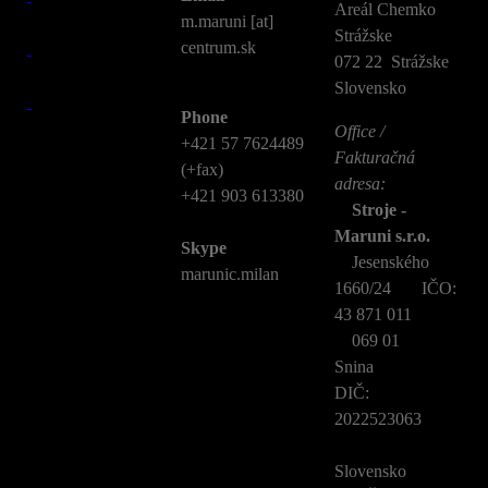
Areál Chemko
m.maruni [at]
Strážske
centrum.sk
072 22 Strážske
Slovensko
Phone
Office /
+421 57 7624489
Fakturačná
(+fax)
adresa:
+421 903 613380
Stroje -
Maruni s.r.o.
Skype
Jesenského
marunic.milan
1660/24 IČO:
43 871 011
069 01
Snina
DIČ:
2022523063
Slovensko