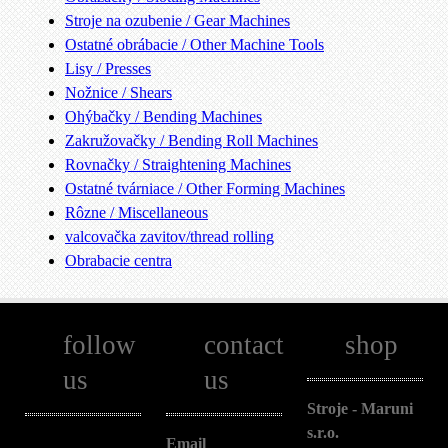
Stroje na ozubenie / Gear Machines
Ostatné obrábacie / Other Machine Tools
Lisy / Presses
Nožnice / Shears
Ohýbačky / Bending Machines
Zakružovačky / Bending Roll Machines
Rovnačky / Straightening Machines
Ostatné tvárniace / Other Forming Machines
Rôzne / Miscellaneous
valcovačka zavitov/thread rolling
Obrabacie centra
follow
contact
shop
us
us
Stroje - Maruni
s.r.o.
Email