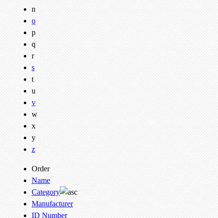
n
o
p
q
r
s
t
u
v
w
x
y
z
Order
Name
Category
Manufacturer
ID Number