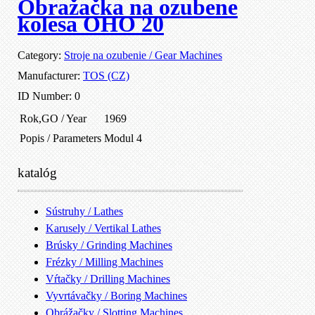
Obražačka na ozubene
kolesa OHO 20
Category:
Stroje na ozubenie / Gear Machines
Manufacturer:
TOS (CZ)
ID Number:
0
Rok,GO / Year
1969
Popis / Parameters
Modul 4
katalóg
Sústruhy / Lathes
Karusely / Vertikal Lathes
Brúsky / Grinding Machines
Frézky / Milling Machines
Vŕtačky / Drilling Machines
Vyvrtávačky / Boring Machines
Obrážačky / Slotting Machines