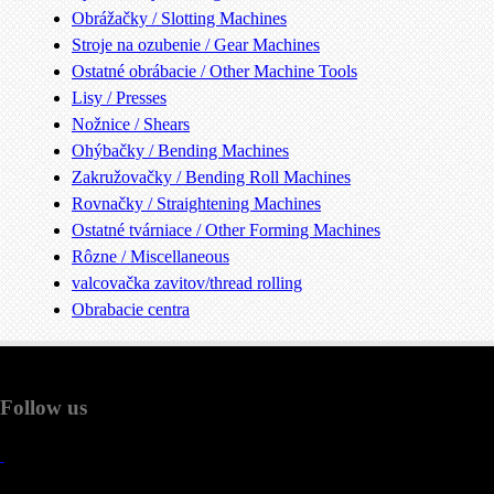
Obrážačky / Slotting Machines
Stroje na ozubenie / Gear Machines
Ostatné obrábacie / Other Machine Tools
Lisy / Presses
Nožnice / Shears
Ohýbačky / Bending Machines
Zakružovačky / Bending Roll Machines
Rovnačky / Straightening Machines
Ostatné tvárniace / Other Forming Machines
Rôzne / Miscellaneous
valcovačka zavitov/thread rolling
Obrabacie centra
Follow us