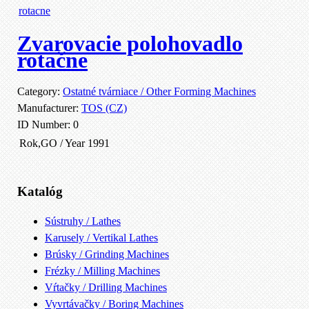
Zvarovacie polohovadlo
rotačne
Category:
Ostatné tvárniace / Other Forming Machines
Manufacturer:
TOS (CZ)
ID Number:
0
Rok,GO / Year
1991
Katalóg
Sústruhy / Lathes
Karusely / Vertikal Lathes
Brúsky / Grinding Machines
Frézky / Milling Machines
Vŕtačky / Drilling Machines
Vyvrtávačky / Boring Machines