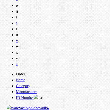
p
q
r
s
t
u
v
w
x
y
z
Order
Name
Category
Manufacturer
ID Number