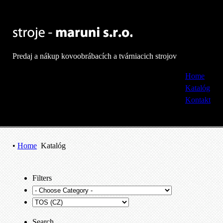
Predaj a nákup kovoobrábacích a tvárniacich strojov
Home
Katalóg
Kontakt
•
Home
Katalóg
Filters
Search