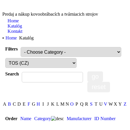
Predaj a nákup kovoobrábacích a tvárniacich strojov
Home
Katalóg
Kontakt
•
Home
Katalóg
Filters
Search
A
B
C
D
E
F
G
H
I
J
K
L
M
N
O
P
Q
R
S
T
U
V
W
X
Y
Z
Order
Name
Category
Manufacturer
ID Number