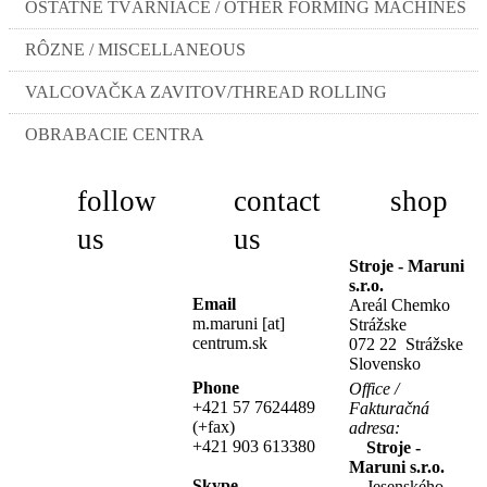
OSTATNÉ TVÁRNIACE / OTHER FORMING MACHINES
RÔZNE / MISCELLANEOUS
VALCOVAČKA ZAVITOV/THREAD ROLLING
OBRABACIE CENTRA
follow
contact
shop
us
us
Stroje - Maruni
s.r.o.
Email
Areál Chemko
m.maruni [at]
Strážske
centrum.sk
072 22 Strážske
Slovensko
Phone
Office /
+421 57 7624489
Fakturačná
(+fax)
adresa:
+421 903 613380
Stroje -
Maruni s.r.o.
Skype
Jesenského