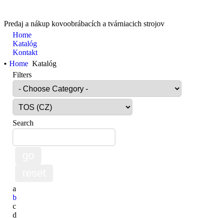
Predaj a nákup kovoobrábacích a tvárniacich strojov
Home
Katalóg
Kontakt
•
Home
Katalóg
Filters
Search
a
b
c
d