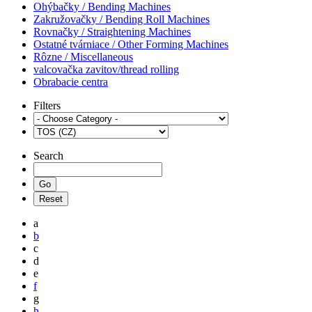
Ohýbačky / Bending Machines
Zakružovačky / Bending Roll Machines
Rovnačky / Straightening Machines
Ostatné tvárniace / Other Forming Machines
Rôzne / Miscellaneous
valcovačka zavitov/thread rolling
Obrabacie centra
Filters
Search
a
b
c
d
e
f
g
h