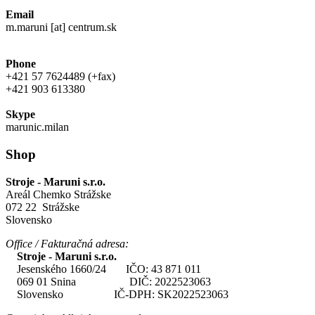
Email
m.maruni [at] centrum.sk
Phone
+421 57 7624489 (+fax)
+421 903 613380
Skype
marunic.milan
Shop
Stroje - Maruni s.r.o.
Areál Chemko Strážske
072 22 Strážske
Slovensko
Office / Fakturačná adresa:
Stroje - Maruni s.r.o.
Jesenského 1660/24 IČO: 43 871 011
069 01 Snina DIČ: 2022523063
Slovensko IČ-DPH: SK2022523063