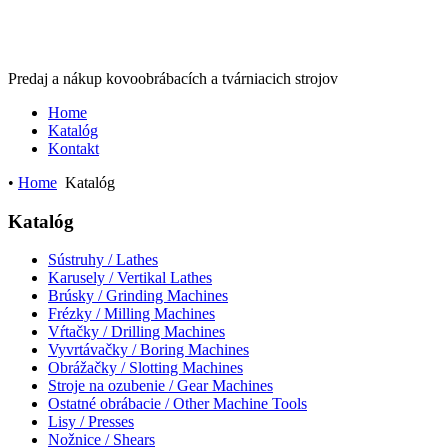
Predaj a nákup kovoobrábacích a tvárniacich strojov
Home
Katalóg
Kontakt
•
Home
Katalóg
Katalóg
Sústruhy / Lathes
Karusely / Vertikal Lathes
Brúsky / Grinding Machines
Frézky / Milling Machines
Vŕtačky / Drilling Machines
Vyvrtávačky / Boring Machines
Obrážačky / Slotting Machines
Stroje na ozubenie / Gear Machines
Ostatné obrábacie / Other Machine Tools
Lisy / Presses
Nožnice / Shears