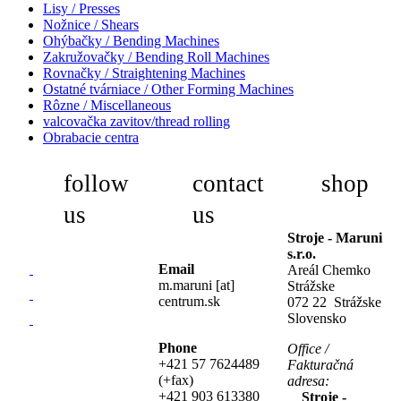
Lisy / Presses
Nožnice / Shears
Ohýbačky / Bending Machines
Zakružovačky / Bending Roll Machines
Rovnačky / Straightening Machines
Ostatné tvárniace / Other Forming Machines
Rôzne / Miscellaneous
valcovačka zavitov/thread rolling
Obrabacie centra
follow
contact
shop
us
us
Stroje - Maruni
s.r.o.
Email
Areál Chemko
m.maruni [at]
Strážske
centrum.sk
072 22 Strážske
Slovensko
Phone
Office /
+421 57 7624489
Fakturačná
(+fax)
adresa:
+421 903 613380
Stroje -