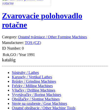
Zvarovacie polohovadlo
rotačne
Category:
Ostatné tvárniace / Other Forming Machines
Manufacturer:
TOS (CZ)
ID Number:
0
Rok,GO / Year
1991
katalóg
Sústruhy / Lathes
Karusely / Vertikal Lathes
Brúsky / Grinding Machines
Frézky / Milling Machines
Vŕtačky / Drilling Machines
Vyvrtávačky / Boring Machines
Obrážačky / Slotting Machines
Stroje na ozubenie / Gear Machines
Ostatné obrábacie / Other Machine Tools