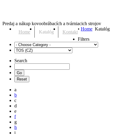
Predaj a nákup kovoobrábacích a tvárniacich strojov
•
Home
Katalóg
Home
Katalóg
Kontakt
Filters
Search
a
b
c
d
e
f
g
h
i