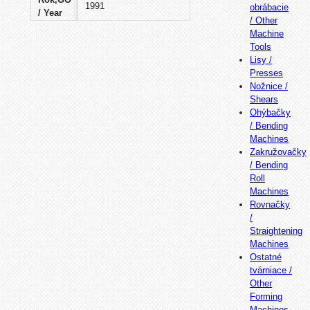
1991
obrábacie
/ Year
/ Other
Machine
Tools
Lisy /
Presses
Nožnice /
Shears
Ohýbačky
/ Bending
Machines
Zakružovačky
/ Bending
Roll
Machines
Rovnačky
/
Straightening
Machines
Ostatné
tvárniace /
Other
Forming
Machines