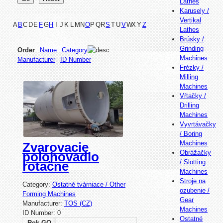
Lathes
Karusely /
Vertikal
A
B
C
D
E
F
G
H
I
J
K
L
M
N
O
P
Q
R
S
T
U
V
W
X
Y
Z
Lathes
Brúsky /
Grinding
Order
Name
Category
Machines
Manufacturer
ID Number
Frézky /
Milling
Machines
Vŕtačky /
Drilling
Machines
Vyvrtávačky
/ Boring
Machines
Zvarovacie
Obrážačky
polohovadlo
/ Slotting
rotačne
Machines
Stroje na
Category:
Ostatné tvárniace / Other
ozubenie /
Forming Machines
Gear
Manufacturer:
TOS (CZ)
Machines
ID Number:
0
Ostatné
Rok,GO