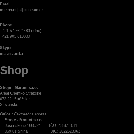
Email
m.maruni [at] centrum.sk
Phone
+421 57 7624489 (+fax)
+421 903 613380
Skype
marunic.milan
Shop
Stroje - Maruni s.r.o.
Areál Chemko Strážske
072 22 Strážske
Slovensko
Office / Fakturačná adresa:
Stroje - Maruni s.r.o.
Jesenského 1660/24 IČO: 43 871 011
069 01 Snina DIČ: 2022523063