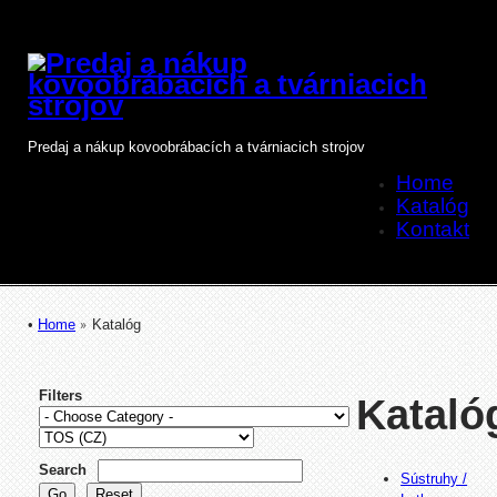
Predaj a nákup kovoobrábacích a tvárniacich strojov
Home
Katalóg
Kontakt
•
Home
Katalóg
Filters
Kataló
Search
Sústruhy /