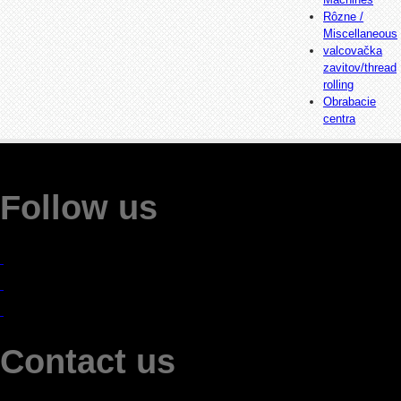
Rôzne /
Miscellaneous
valcovačka
zavitov/thread
rolling
Obrabacie
centra
Follow us
Contact us