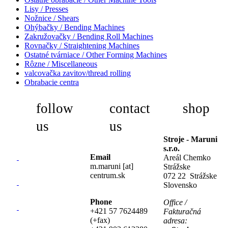
Lisy / Presses
Nožnice / Shears
Ohýbačky / Bending Machines
Zakružovačky / Bending Roll Machines
Rovnačky / Straightening Machines
Ostatné tvárniace / Other Forming Machines
Rôzne / Miscellaneous
valcovačka zavitov/thread rolling
Obrabacie centra
follow
contact
shop
us
us
Stroje - Maruni
s.r.o.
Email
Areál Chemko
m.maruni [at]
Strážske
centrum.sk
072 22 Strážske
Slovensko
Phone
Office /
+421 57 7624489
Fakturačná
(+fax)
adresa: