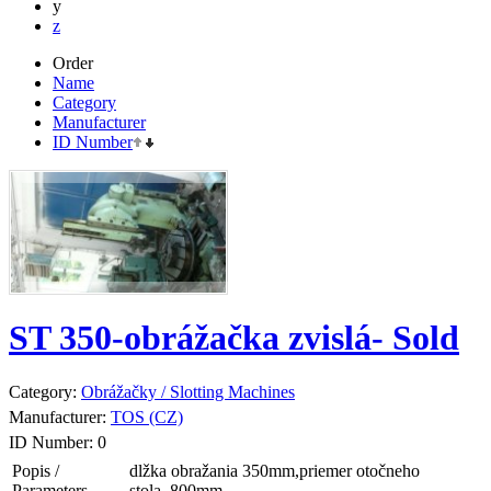
y
z
Order
Name
Category
Manufacturer
ID Number
ST 350-obrážačka zvislá- Sold
Category:
Obrážačky / Slotting Machines
Manufacturer:
TOS (CZ)
ID Number:
0
Popis /
dlžka obražania 350mm,priemer otočneho
Parameters
stola..800mm