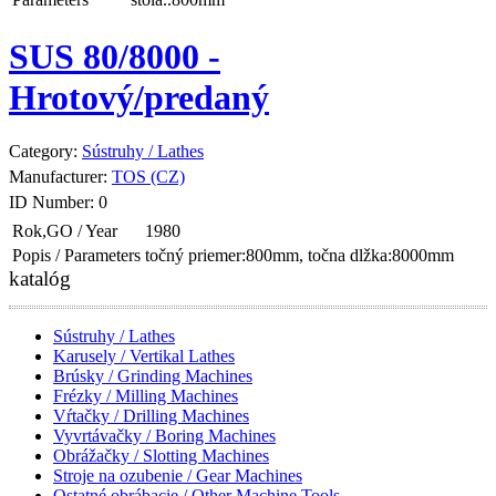
SUS 80/8000 -
Hrotový/predaný
Category:
Sústruhy / Lathes
Manufacturer:
TOS (CZ)
ID Number:
0
Rok,GO / Year
1980
Popis / Parameters
točný priemer:800mm, točna dlžka:8000mm
katalóg
Sústruhy / Lathes
Karusely / Vertikal Lathes
Brúsky / Grinding Machines
Frézky / Milling Machines
Vŕtačky / Drilling Machines
Vyvrtávačky / Boring Machines
Obrážačky / Slotting Machines
Stroje na ozubenie / Gear Machines
Ostatné obrábacie / Other Machine Tools