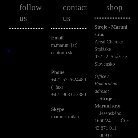
follow
contact
shop
us
us
Stroje - Maruni
s.r.o.
Email
Areál Chemko
m.maruni [at]
Strážske
centrum.sk
072 22 Strážske
Slovensko
Phone
Office /
+421 57 7624489
Fakturačná
(+fax)
adresa:
+421 903 613380
Stroje -
Maruni s.r.o.
Skype
Jesenského
marunic.milan
1660/24 IČO:
43 871 011
069 01