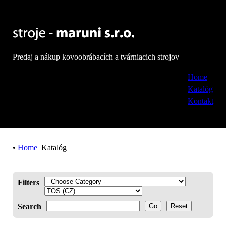
Predaj a nákup kovoobrábacích a tvárniacich strojov
Home
Katalóg
Kontakt
•
Home
Katalóg
Filters
Search