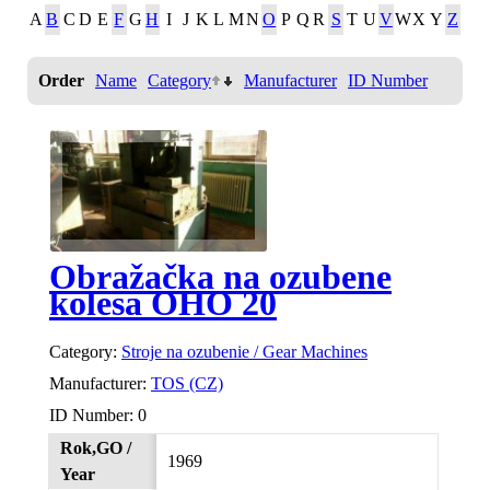
A
B
C
D
E
F
G
H
I
J
K
L
M
N
O
P
Q
R
S
T
U
V
W
X
Y
Z
Order
Name
Category
Manufacturer
ID Number
Obražačka na ozubene
kolesa OHO 20
Category:
Stroje na ozubenie / Gear Machines
Manufacturer:
TOS (CZ)
ID Number:
0
Rok,GO /
1969
Year