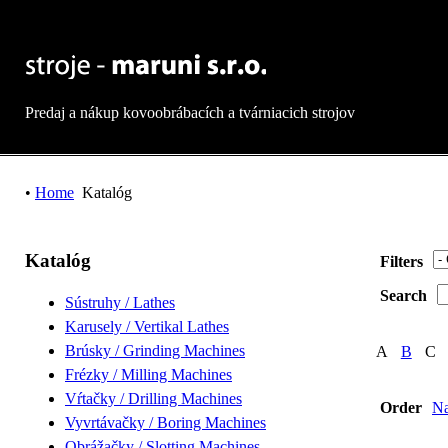
Predaj a nákup kovoobrábacích a tvárniacich strojov
•
Home
Katalóg
Katalóg
Filters
Search
Sústruhy / Lathes
Karusely / Vertikal Lathes
Brúsky / Grinding Machines
A
B
C
Frézky / Milling Machines
Vŕtačky / Drilling Machines
Order
N
Vyvrtávačky / Boring Machines
Obrážačky / Slotting Machines