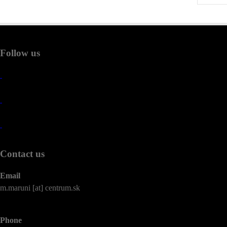
Follow us
Contact us
Email
m.maruni [at] centrum.sk
Phone