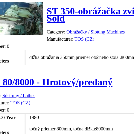
ST 350-obrážačka zvi
Sold
Category:
Obrážačky / Slotting Machines
Manufacturer:
TOS (CZ)
er:
0
dlžka obražania 350mm,priemer otočneho stola..800m
ters
 80/8000 - Hrotový/predaný
y:
Sústruhy / Lathes
urer:
TOS (CZ)
er:
0
 / Year
1980
točný priemer:800mm, točna dlžka:8000mm
ters