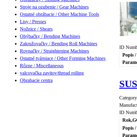
Stroje na ozubenie / Gear Machines
Ostatné obrábacie / Other Machine Tools
Lisy / Presses
Nožnice / Shears
Ohýbačky / Bending Machines
Zakružovačky / Bending Roll Machines
ID Numb
Rovnačky / Straightening Machines
Popis /
Ostatné tvárniace / Other Forming Machines
Parame
Rôzne / Miscellaneous
valcovačka zavitov/thread rolling
Obrabacie centra
SUS
Categor
Manufact
ID Numb
Rok,GO
Popis /
Parame