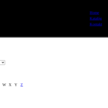
Home
Katalóg
Kontakt
W
X
Y
Z