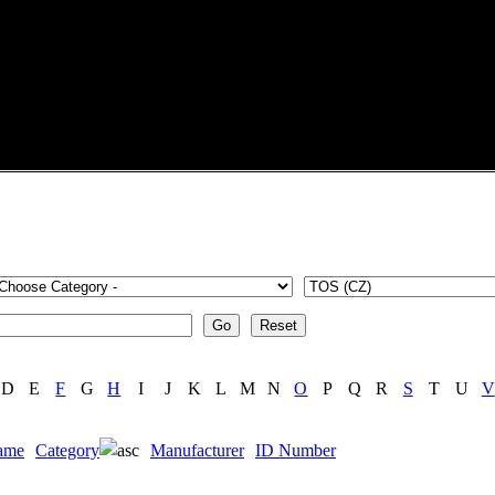
D
E
F
G
H
I
J
K
L
M
N
O
P
Q
R
S
T
U
V
ame
Category
Manufacturer
ID Number