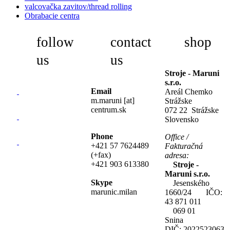
valcovačka zavitov/thread rolling
Obrabacie centra
follow
contact
shop
us
us
Stroje - Maruni
s.r.o.
Email
Areál Chemko
m.maruni [at]
Strážske
centrum.sk
072 22 Strážske
Slovensko
Phone
Office /
+421 57 7624489
Fakturačná
(+fax)
adresa:
+421 903 613380
Stroje -
Maruni s.r.o.
Skype
Jesenského
marunic.milan
1660/24 IČO:
43 871 011
069 01
Snina
DIČ: 2022523063