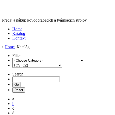
Predaj a nákup kovoobrábacích a tvárniacich strojov
Home
Katalóg
Kontakt
•
Home
Katalóg
Filters
Search
a
b
c
d