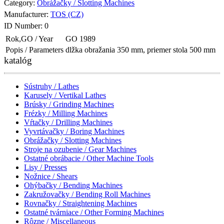
Category:
Obrážačky / Slotting Machines
Manufacturer:
TOS (CZ)
ID Number:
0
Rok,GO / Year
GO 1989
Popis / Parameters
dlžka obražania 350 mm, priemer stola 500 mm
katalóg
Sústruhy / Lathes
Karusely / Vertikal Lathes
Brúsky / Grinding Machines
Frézky / Milling Machines
Vŕtačky / Drilling Machines
Vyvrtávačky / Boring Machines
Obrážačky / Slotting Machines
Stroje na ozubenie / Gear Machines
Ostatné obrábacie / Other Machine Tools
Lisy / Presses
Nožnice / Shears
Ohýbačky / Bending Machines
Zakružovačky / Bending Roll Machines
Rovnačky / Straightening Machines
Ostatné tvárniace / Other Forming Machines
Rôzne / Miscellaneous