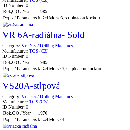
Manufacturer:
TOS (CZ)
ID Number:
0
Rok,GO / Year
1985
Popis / Parameters
kužel Morse3, s upínacou kockou
VR 6A-radiálna- Sold
Category:
Vŕtačky / Drilling Machines
Manufacturer:
TOS (CZ)
ID Number:
0
Rok,GO / Year
1985
Popis / Parameters
kužel Morse 5, s upínacou kockou
VS20A-stlpová
Category:
Vŕtačky / Drilling Machines
Manufacturer:
TOS (CZ)
ID Number:
0
Rok,GO / Year
1970
Popis / Parameters
kužel Morse 3