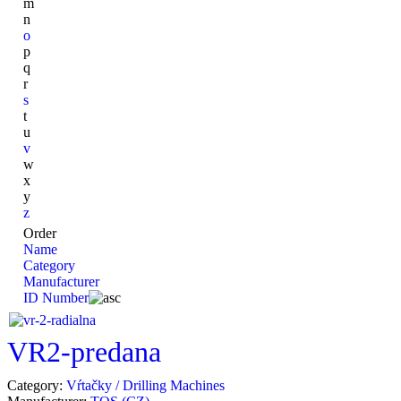
m
n
o
p
q
r
s
t
u
v
w
x
y
z
Order
Name
Category
Manufacturer
ID Number
VR2-predana
Category:
Vŕtačky / Drilling Machines