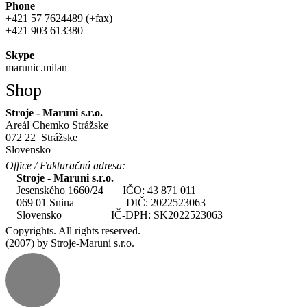
Phone
+421 57 7624489 (+fax)
+421 903 613380
Skype
marunic.milan
Shop
Stroje - Maruni s.r.o.
Areál Chemko Strážske
072 22 Strážske
Slovensko
Office / Fakturačná adresa:
Stroje - Maruni s.r.o.
Jesenského 1660/24 IČO: 43 871 011
069 01 Snina DIČ: 2022523063
Slovensko IČ-DPH: SK2022523063
Copyrights. All rights reserved.
(2007) by Stroje-Maruni s.r.o.