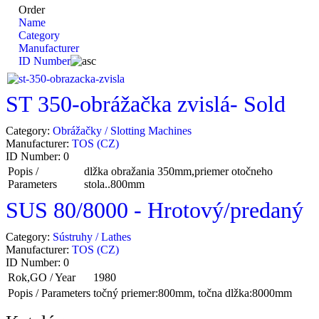
Order
Name
Category
Manufacturer
ID Number
ST 350-obrážačka zvislá- Sold
Category:
Obrážačky / Slotting Machines
Manufacturer:
TOS (CZ)
ID Number:
0
Popis /
dlžka obražania 350mm,priemer otočneho
Parameters
stola..800mm
SUS 80/8000 - Hrotový/predaný
Category:
Sústruhy / Lathes
Manufacturer:
TOS (CZ)
ID Number:
0
Rok,GO / Year
1980
Popis / Parameters
točný priemer:800mm, točna dlžka:8000mm