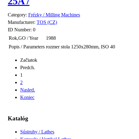
25A /
Category:
Frézky / Milling Machines
Manufacturer:
TOS (CZ)
ID Number:
0
Rok,GO / Year
1988
Popis / Parameters
rozmer stola 1250x280mm, ISO 40
Začiatok
Predch.
1
2
Nasled.
Koniec
Katalóg
Sústruhy / Lathes