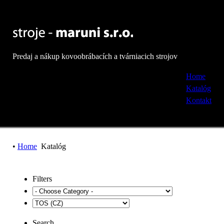
Predaj a nákup kovoobrábacích a tvárniacich strojov
Home
Katalóg
Kontakt
•
Home
Katalóg
Filters
Search