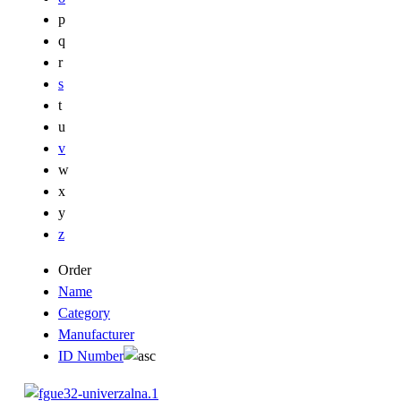
p
q
r
s
t
u
v
w
x
y
z
Order
Name
Category
Manufacturer
ID Number