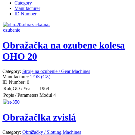
Category
Manufacturer
ID Number
Obražačka na ozubene kolesa
OHO 20
Category:
Stroje na ozubenie / Gear Machines
Manufacturer:
TOS (CZ)
ID Number:
0
Rok,GO / Year
1969
Popis / Parameters
Modul 4
Obražačlka zvislá
Category:
Obrážačky / Slotting Machines