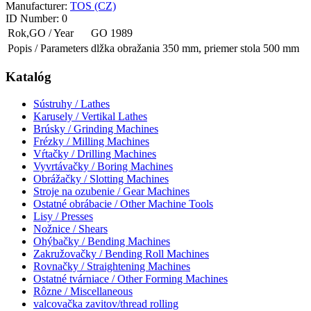
Manufacturer:
TOS (CZ)
ID Number:
0
Rok,GO / Year
GO 1989
Popis / Parameters
dlžka obražania 350 mm, priemer stola 500 mm
Katalóg
Sústruhy / Lathes
Karusely / Vertikal Lathes
Brúsky / Grinding Machines
Frézky / Milling Machines
Vŕtačky / Drilling Machines
Vyvrtávačky / Boring Machines
Obrážačky / Slotting Machines
Stroje na ozubenie / Gear Machines
Ostatné obrábacie / Other Machine Tools
Lisy / Presses
Nožnice / Shears
Ohýbačky / Bending Machines
Zakružovačky / Bending Roll Machines
Rovnačky / Straightening Machines
Ostatné tvárniace / Other Forming Machines
Rôzne / Miscellaneous
valcovačka zavitov/thread rolling