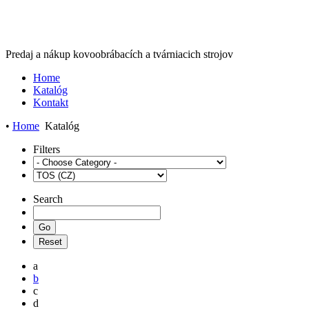
Predaj a nákup kovoobrábacích a tvárniacich strojov
Home
Katalóg
Kontakt
•
Home
Katalóg
Filters
Search
a
b
c
d