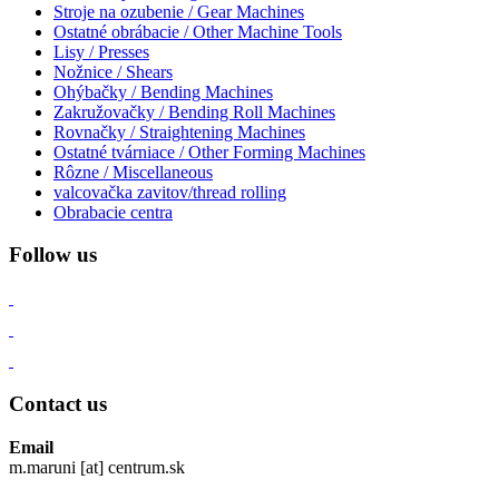
Stroje na ozubenie / Gear Machines
Ostatné obrábacie / Other Machine Tools
Lisy / Presses
Nožnice / Shears
Ohýbačky / Bending Machines
Zakružovačky / Bending Roll Machines
Rovnačky / Straightening Machines
Ostatné tvárniace / Other Forming Machines
Rôzne / Miscellaneous
valcovačka zavitov/thread rolling
Obrabacie centra
Follow us
Contact us
Email
m.maruni [at] centrum.sk