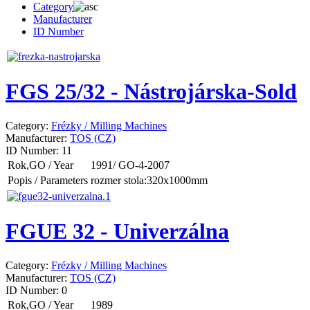
Category
Manufacturer
ID Number
FGS 25/32 - Nástrojárska-Sold
Category:
Frézky / Milling Machines
Manufacturer:
TOS (CZ)
ID Number:
11
Rok,GO / Year
1991/ GO-4-2007
Popis / Parameters
rozmer stola:320x1000mm
FGUE 32 - Univerzálna
Category:
Frézky / Milling Machines
Manufacturer:
TOS (CZ)
ID Number:
0
Rok,GO / Year
1989