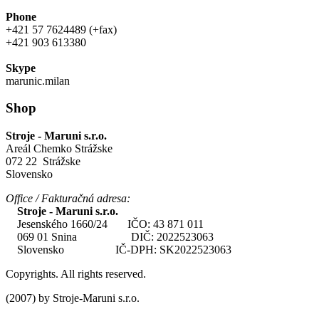
Phone
+421 57 7624489 (+fax)
+421 903 613380
Skype
marunic.milan
Shop
Stroje - Maruni s.r.o.
Areál Chemko Strážske
072 22 Strážske
Slovensko
Office / Fakturačná adresa:
Stroje - Maruni s.r.o.
Jesenského 1660/24 IČO: 43 871 011
069 01 Snina DIČ: 2022523063
Slovensko IČ-DPH: SK2022523063
Copyrights. All rights reserved.
(2007) by Stroje-Maruni s.r.o.