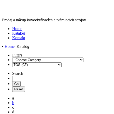
Predaj a nákup kovoobrábacích a tvárniacich strojov
Home
Katalóg
Kontakt
•
Home
Katalóg
Filters
Search
a
b
c
d