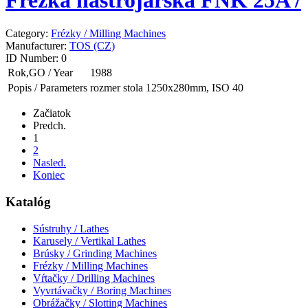
Category:
Frézky / Milling Machines
Manufacturer:
TOS (CZ)
ID Number:
0
Rok,GO / Year
1988
Popis / Parameters
rozmer stola 1250x280mm, ISO 40
Začiatok
Predch.
1
2
Nasled.
Koniec
Katalóg
Sústruhy / Lathes
Karusely / Vertikal Lathes
Brúsky / Grinding Machines
Frézky / Milling Machines
Vŕtačky / Drilling Machines
Vyvrtávačky / Boring Machines
Obrážačky / Slotting Machines