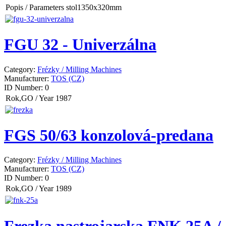
Popis / Parameters
stol1350x320mm
FGU 32 - Univerzálna
Category:
Frézky / Milling Machines
Manufacturer:
TOS (CZ)
ID Number:
0
Rok,GO / Year
1987
FGS 50/63 konzolová-predana
Category:
Frézky / Milling Machines
Manufacturer:
TOS (CZ)
ID Number:
0
Rok,GO / Year
1989
Frezka nastrojarska FNK 25A /