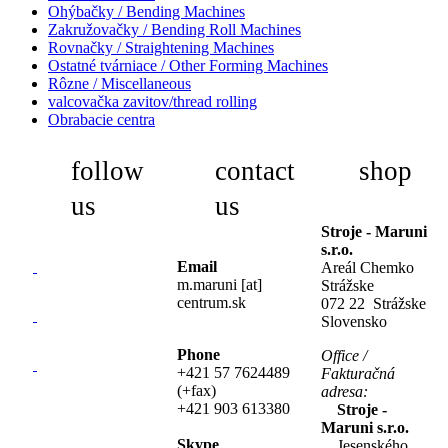
Ohýbačky / Bending Machines
Zakružovačky / Bending Roll Machines
Rovnačky / Straightening Machines
Ostatné tvárniace / Other Forming Machines
Rôzne / Miscellaneous
valcovačka zavitov/thread rolling
Obrabacie centra
follow
contact
shop
us
us
Stroje - Maruni
s.r.o.
Email
Areál Chemko
m.maruni [at]
Strážske
centrum.sk
072 22 Strážske
Slovensko
Phone
Office /
+421 57 7624489
Fakturačná
(+fax)
adresa:
+421 903 613380
Stroje -
Maruni s.r.o.
Skype
Jesenského