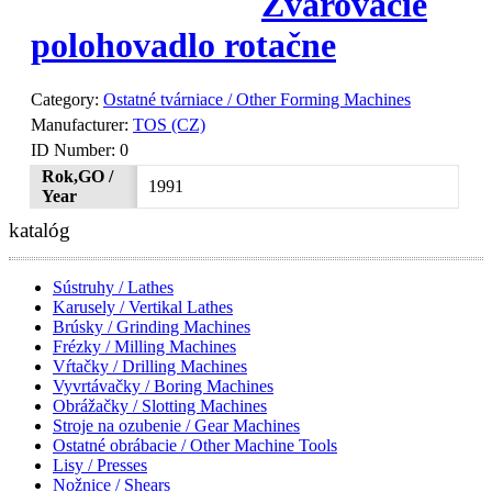
Zvarovacie
polohovadlo rotačne
Category:
Ostatné tvárniace / Other Forming Machines
Manufacturer:
TOS (CZ)
ID Number:
0
Rok,GO /
1991
Year
katalóg
Sústruhy / Lathes
Karusely / Vertikal Lathes
Brúsky / Grinding Machines
Frézky / Milling Machines
Vŕtačky / Drilling Machines
Vyvrtávačky / Boring Machines
Obrážačky / Slotting Machines
Stroje na ozubenie / Gear Machines
Ostatné obrábacie / Other Machine Tools
Lisy / Presses
Nožnice / Shears