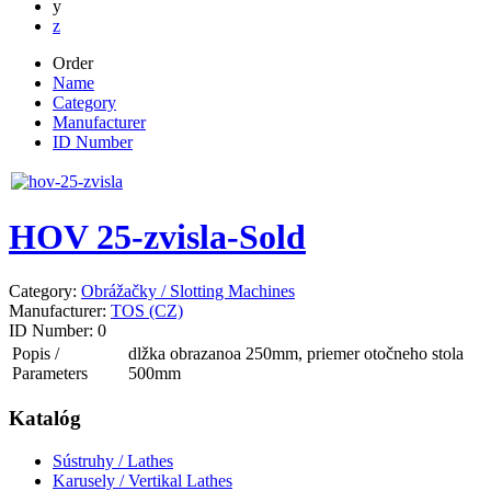
y
z
Order
Name
Category
Manufacturer
ID Number
HOV 25-zvisla-Sold
Category:
Obrážačky / Slotting Machines
Manufacturer:
TOS (CZ)
ID Number:
0
Popis /
dlžka obrazanoa 250mm, priemer otočneho stola
Parameters
500mm
Katalóg
Sústruhy / Lathes
Karusely / Vertikal Lathes