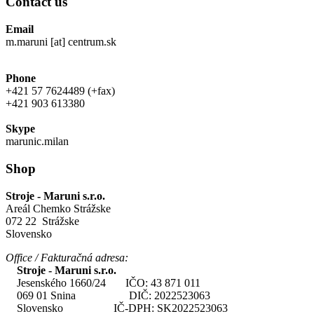
Contact us
Email
m.maruni [at] centrum.sk
Phone
+421 57 7624489 (+fax)
+421 903 613380
Skype
marunic.milan
Shop
Stroje - Maruni s.r.o.
Areál Chemko Strážske
072 22 Strážske
Slovensko
Office / Fakturačná adresa:
Stroje - Maruni s.r.o.
Jesenského 1660/24 IČO: 43 871 011
069 01 Snina DIČ: 2022523063
Slovensko IČ-DPH: SK2022523063