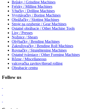
Brúsky / Grinding Machines
Frézky / Milling Machines
Vŕtačky / Drilling Machines
Vyvrtávačky / Boring Machines
Obrážačky / Slotting Machines
Stroje na ozubenie / Gear Machines
Ostatné obrábacie / Other Machine Tools
Lisy / Presses
Nožnice / Shears
Ohýbačky / Bending Machines
Zakružovačky / Bending Roll Machines
Rovnačky / Straightening Machines
Ostatné tvárniace / Other Forming Machines
Rôzne / Miscellaneous
valcovačka zavitov/thread rolling
Obrabacie centra
Follow us