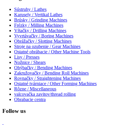
Sústruhy / Lathes
Karusely / Vertikal Lathes
Brúsky / Grinding Machines
Frézky / Milling Machines
Vŕtačky / Drilling Machines
Vyvrtávačky / Boring Machines
Obrážačky / Slotting Machines
Stroje na ozubenie / Gear Machines
Ostatné obrábacie / Other Machine Tools
Lisy / Presses
Nožnice / Shears
Ohýbačky / Bending Machines
Zakružovačky / Bending Roll Machines
Rovnačky / Straightening Machines
Ostatné tvárniace / Other Forming Machines
Rôzne / Miscellaneous
valcovačka zavitov/thread rolling
Obrabacie centra
Follow us