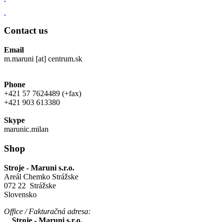
Contact us
Email
m.maruni [at] centrum.sk
Phone
+421 57 7624489 (+fax)
+421 903 613380
Skype
marunic.milan
Shop
Stroje - Maruni s.r.o.
Areál Chemko Strážske
072 22 Strážske
Slovensko
Office / Fakturačná adresa:
Stroje - Maruni s.r.o.