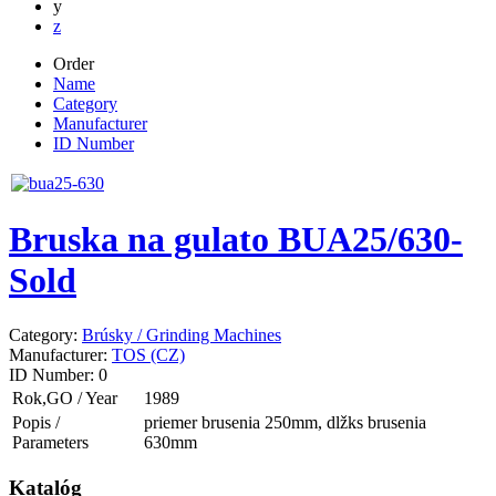
y
z
Order
Name
Category
Manufacturer
ID Number
Bruska na gulato BUA25/630-
Sold
Category:
Brúsky / Grinding Machines
Manufacturer:
TOS (CZ)
ID Number:
0
Rok,GO / Year
1989
Popis /
priemer brusenia 250mm, dlžks brusenia
Parameters
630mm
Katalóg