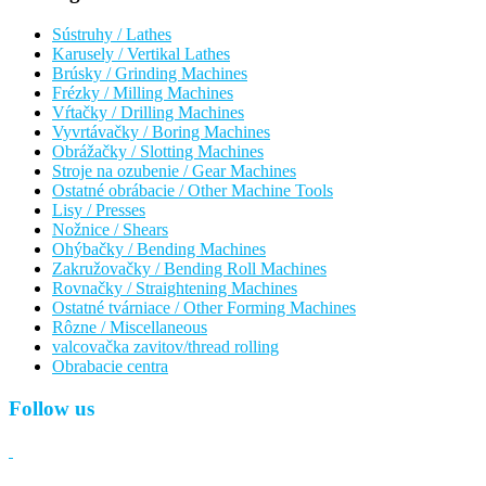
Sústruhy / Lathes
Karusely / Vertikal Lathes
Brúsky / Grinding Machines
Frézky / Milling Machines
Vŕtačky / Drilling Machines
Vyvrtávačky / Boring Machines
Obrážačky / Slotting Machines
Stroje na ozubenie / Gear Machines
Ostatné obrábacie / Other Machine Tools
Lisy / Presses
Nožnice / Shears
Ohýbačky / Bending Machines
Zakružovačky / Bending Roll Machines
Rovnačky / Straightening Machines
Ostatné tvárniace / Other Forming Machines
Rôzne / Miscellaneous
valcovačka zavitov/thread rolling
Obrabacie centra
Follow us