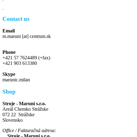
Contact us
Email
m.maruni [at] centrum.sk
Phone
+421 57 7624489 (+fax)
+421 903 613380
Skype
marunic.milan
Shop
Stroje - Maruni s.r.o.
Areál Chemko Strážske
072 22 Strážske
Slovensko
Office / Fakturačná adresa:
Stroje - Maruni s.r.o.