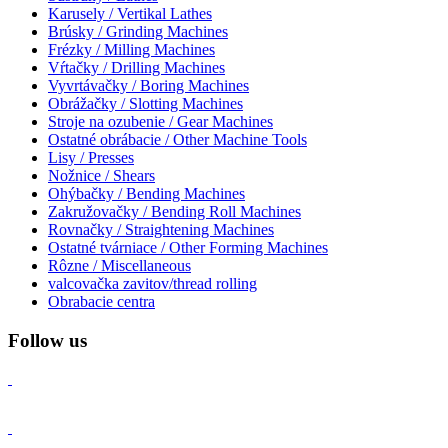
Karusely / Vertikal Lathes
Brúsky / Grinding Machines
Frézky / Milling Machines
Vŕtačky / Drilling Machines
Vyvrtávačky / Boring Machines
Obrážačky / Slotting Machines
Stroje na ozubenie / Gear Machines
Ostatné obrábacie / Other Machine Tools
Lisy / Presses
Nožnice / Shears
Ohýbačky / Bending Machines
Zakružovačky / Bending Roll Machines
Rovnačky / Straightening Machines
Ostatné tvárniace / Other Forming Machines
Rôzne / Miscellaneous
valcovačka zavitov/thread rolling
Obrabacie centra
Follow us