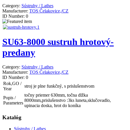
Category:
Sústruhy / Lathes
Manufacturer:
TOS Čelakovice,/CZ
ID Number:
0
SU63-8000 sustruh hrotový-
predany
Category:
Sústruhy / Lathes
Manufacturer:
TOS Čelakovice,/CZ
ID Number:
0
Rok,GO /
stroj je plne funkčný, s prislušenstvom
Year
točny priemer 630mm, točna dlžka
Popis /
8000mm,prislušenstvo :3ks luneta,sklučovadlo,
Parameters
upinacia doska, hrot do koníka
Katalóg
Sústruhy / Lathes