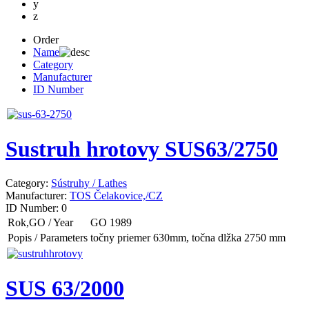
y
z
Order
Name
Category
Manufacturer
ID Number
Sustruh hrotovy SUS63/2750
Category:
Sústruhy / Lathes
Manufacturer:
TOS Čelakovice,/CZ
ID Number:
0
Rok,GO / Year
GO 1989
Popis / Parameters
točny priemer 630mm, točna dlžka 2750 mm
SUS 63/2000