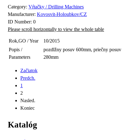
Category:
Vŕtačky / Drilling Machines
Manufacturer:
Kovosvit-Holoubkov/CZ
ID Number:
0
Rok,GO / Year
10/2015
Popis /
pozdlžny posuv 600mm, priečny posuv
Parameters
280mm
Začiatok
Predch.
1
2
Nasled.
Koniec
Katalóg