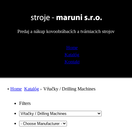
Predaj a nákup kovoobrábacích a tvárniacich strojov
Home
Katalóg
Kontakt
• 
Home
Katalóg
Vŕtačky / Drilling Machines
Filters