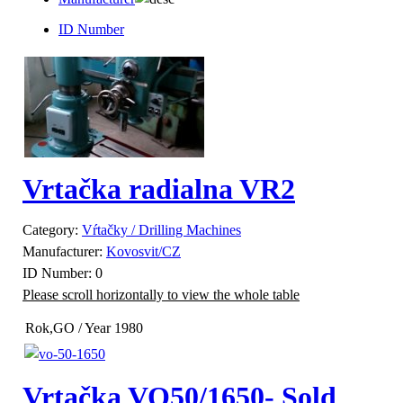
ID Number
Vrtačka radialna VR2
Category:
Vŕtačky / Drilling Machines
Manufacturer:
Kovosvit/CZ
ID Number:
0
Rok,GO / Year
1980
Vrtačka VO50/1650- Sold