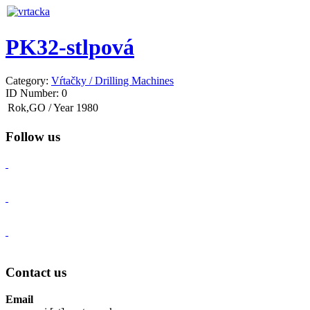
PK32-stlpová
Category:
Vŕtačky / Drilling Machines
ID Number:
0
Rok,GO / Year
1980
Follow us
Contact us
Email