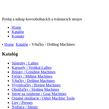
Predaj a nákup kovoobrábacích a tvárniacich strojov
Home
Katalóg
Kontakt
•
Home
Katalóg
Vŕtačky / Drilling Machines
Katalóg
Sústruhy / Lathes
Karusely / Vertikal Lathes
Brúsky / Grinding Machines
Frézky / Milling Machines
Vŕtačky / Drilling Machines
Vyvrtávačky / Boring Machines
Obrážačky / Slotting Machines
Stroje na ozubenie / Gear Machines
Ostatné obrábacie / Other Machine Tools
Lisy / Presses
Nožnice / Shears