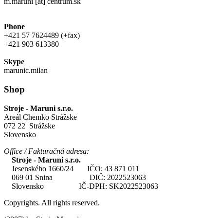
m.maruni [at] centrum.sk
Phone
+421 57 7624489 (+fax)
+421 903 613380
Skype
marunic.milan
Shop
Stroje - Maruni s.r.o.
Areál Chemko Strážske
072 22 Strážske
Slovensko
Office / Fakturačná adresa:
Stroje - Maruni s.r.o.
Jesenského 1660/24 IČO: 43 871 011
069 01 Snina DIČ: 2022523063
Slovensko IČ-DPH: SK2022523063
Copyrights. All rights reserved.