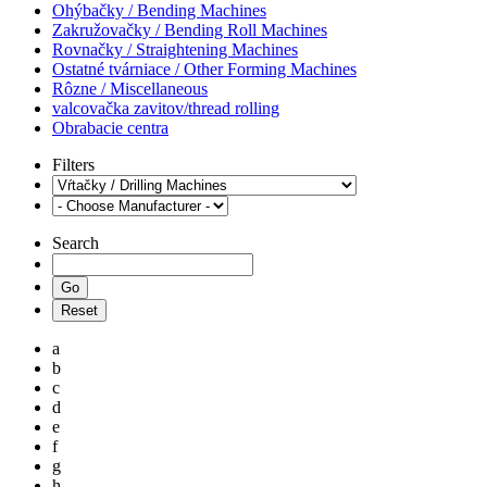
Ohýbačky / Bending Machines
Zakružovačky / Bending Roll Machines
Rovnačky / Straightening Machines
Ostatné tvárniace / Other Forming Machines
Rôzne / Miscellaneous
valcovačka zavitov/thread rolling
Obrabacie centra
Filters
Search
a
b
c
d
e
f
g
h