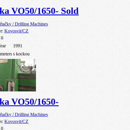
ka VO50/1650- Sold
ŕtačky / Drilling Machines
er:
Kovosvit/CZ
:
0
ear
1991
ameters
s kockou
ka VO50/1650-
ŕtačky / Drilling Machines
er:
Kovosvit/CZ
:
0