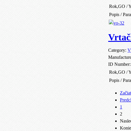
Rok,GO / Y
Popis / Par
Vrtač
Category:
V
Manufactur
ID Number
Rok,GO / Y
Popis / Par
Začia
Predc
1
2
Nasle
Koni