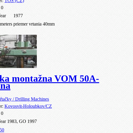
er:
TOS (CZ)
:
0
ear
1977
ameters
priemer vrtania 40mm
čka montažna VOM 50A-
ana
ŕtačky / Drilling Machines
er:
Kovosvit-Holoubkov/CZ
:
0
ear
1983, GO 1997