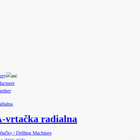
ory
acturer
umber
vrtačka radialna
ŕtačky / Drilling Machines