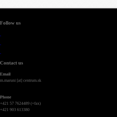
Follow us
Contact us
Email
m.maruni [at] centrum.sk
Phone
+421 57 7624489 (+fax)
+421 903 613380