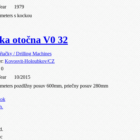
ear
1979
ameters
s kockou
ka otočna V0 32
ŕtačky / Drilling Machines
er:
Kovosvit-Holoubkov/CZ
:
0
ear
10/2015
ameters
pozdlžny posuv 600mm, priečny posuv 280mm
tok
h.
d.
ec