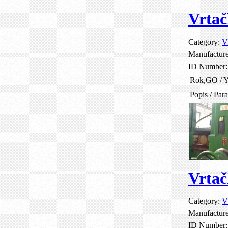
Vrtač
Category:
V
Manufactur
ID Number
Rok,GO / Y
Popis / Par
Vrtač
Category:
V
Manufactur
ID Number