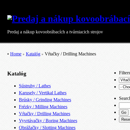
Predaj a nákup kovoobrábacích a tvárniacich strojov
•
Home
Katalóg
Vŕtačky / Drilling Machines
Filter
Katalóg
Sústruhy / Lathes
Karusely / Vertikal Lathes
Searc
Brúsky / Grinding Machines
Frézky / Milling Machines
Vŕtačky / Drilling Machines
Vyvrtávačky / Boring Machines
Obrážačky / Slotting Machines