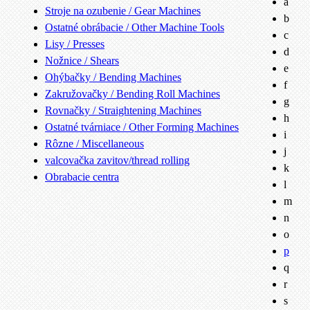
a
Stroje na ozubenie / Gear Machines
b
Ostatné obrábacie / Other Machine Tools
c
Lisy / Presses
d
Nožnice / Shears
e
Ohýbačky / Bending Machines
f
Zakružovačky / Bending Roll Machines
g
Rovnačky / Straightening Machines
h
Ostatné tvárniace / Other Forming Machines
i
Rôzne / Miscellaneous
j
valcovačka zavitov/thread rolling
k
Obrabacie centra
l
m
n
o
p
q
r
s