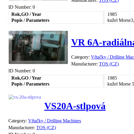
Manufacturer:
TOS (CZ)
ID Number:
0
Rok,GO / Year
1985
Popis / Parameters
kužel Morse3
VR 6A-radiálna
Category:
Vŕtačky / Drilling Ma
Manufacturer:
TOS (CZ)
ID Number:
0
Rok,GO / Year
1985
Popis / Parameters
kužel Morse 5
VS20A-stlpová
Category:
Vŕtačky / Drilling Machines
Manufacturer:
TOS (CZ)