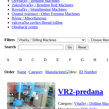
Ohýbačky / Bending Machines
Zakružovačky / Bending Roll Machines
Rovnačky / Straightening Machines
Ostatné tvárniace / Other Forming Machines
Rôzne / Miscellaneous
valcovačka zavitov/thread rolling
Obrabacie centra
Filters
Search
A
B
C
D
E
F
G
H
I
Order
Name
Category
Manufacturer
ID Number
VR2-predana
Category:
Vŕtačky / Drilling Ma