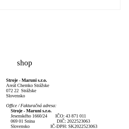
shop
Stroje - Maruni s.r.o.
Areál Chemko Strážske
072 22 Strážske
Slovensko
Office / Fakturačná adresa:
Stroje - Maruni s.r.o.
Jesenského 1660/24 IČO: 43 871 011
069 01 Snina DIČ: 2022523063
Slovensko IČ-DPH: SK2022523063