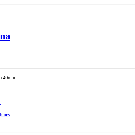
3
lna
nia 40mm
a
chines