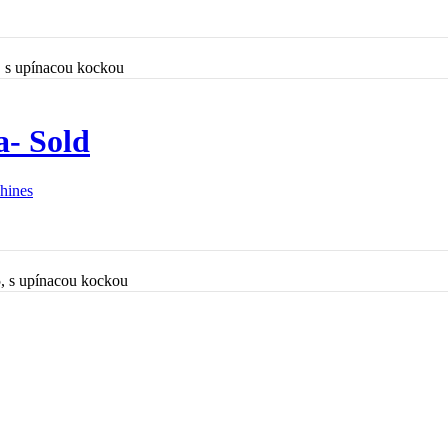
, s upínacou kockou
- Sold
chines
, s upínacou kockou