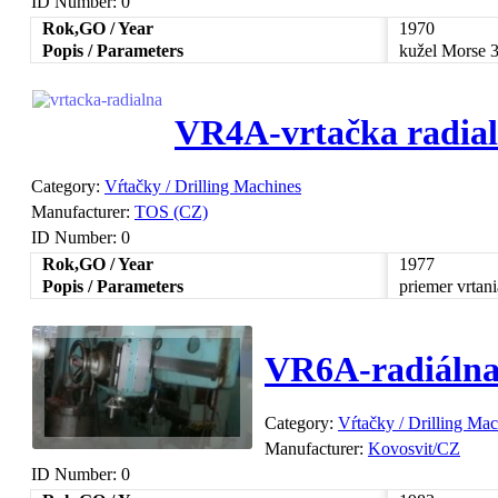
ID Number:
0
Rok,GO / Year
1970
Popis / Parameters
kužel Morse 
VR4A-vrtačka radia
Category:
Vŕtačky / Drilling Machines
Manufacturer:
TOS (CZ)
ID Number:
0
Rok,GO / Year
1977
Popis / Parameters
priemer vrta
VR6A-radiáln
Category:
Vŕtačky / Drilling Ma
Manufacturer:
Kovosvit/CZ
ID Number:
0