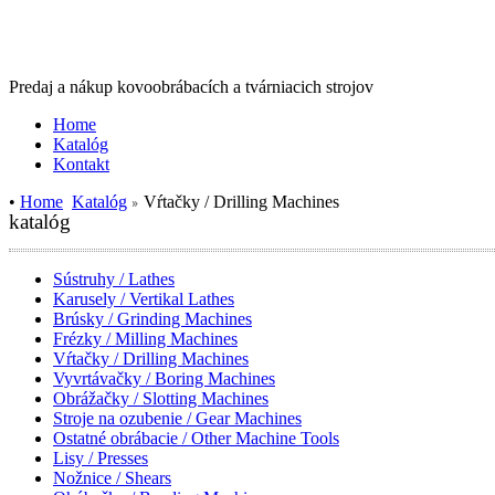
Predaj a nákup kovoobrábacích a tvárniacich strojov
Home
Katalóg
Kontakt
•
Home
Katalóg
Vŕtačky / Drilling Machines
katalóg
Sústruhy / Lathes
Karusely / Vertikal Lathes
Brúsky / Grinding Machines
Frézky / Milling Machines
Vŕtačky / Drilling Machines
Vyvrtávačky / Boring Machines
Obrážačky / Slotting Machines
Stroje na ozubenie / Gear Machines
Ostatné obrábacie / Other Machine Tools
Lisy / Presses
Nožnice / Shears