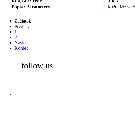
Rok,GO / Year
1983
Popis / Parameters
kužel Morse 
Začiatok
Predch.
1
2
Nasled.
Koniec
follow us