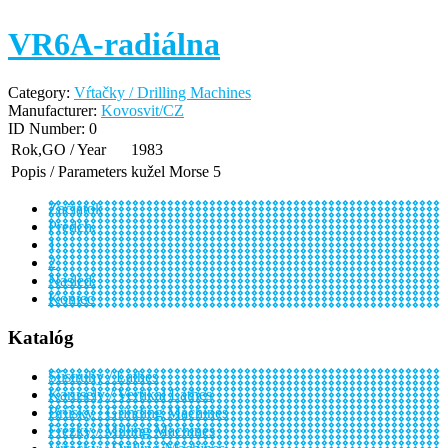
VR6A-radiálna
Category:
Vŕtačky / Drilling Machines
Manufacturer:
Kovosvit/CZ
ID Number:
0
Rok,GO / Year
1983
Popis / Parameters
kužel Morse 5
Začiatok
Predch.
1
2
Nasled.
Koniec
Katalóg
Sústruhy / Lathes
Karusely / Vertikal Lathes
Brúsky / Grinding Machines
Frézky / Milling Machines