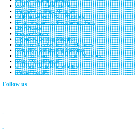
Vŕtačky / Drilling Machines
Vyvrtávačky / Boring Machines
Obrážačky / Slotting Machines
Stroje na ozubenie / Gear Machines
Ostatné obrábacie / Other Machine Tools
Lisy / Presses
Nožnice / Shears
Ohýbačky / Bending Machines
Zakružovačky / Bending Roll Machines
Rovnačky / Straightening Machines
Ostatné tvárniace / Other Forming Machines
Rôzne / Miscellaneous
valcovačka zavitov/thread rolling
Obrabacie centra
Follow us