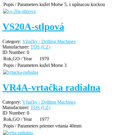
Popis / Parameters
kužel Morse 5, s upínacou kockou
VS20A-stlpová
Category:
Vŕtačky / Drilling Machines
Manufacturer:
TOS (CZ)
ID Number:
0
Rok,GO / Year
1970
Popis / Parameters
kužel Morse 3
VR4A-vrtačka radialna
Category:
Vŕtačky / Drilling Machines
Manufacturer:
TOS (CZ)
ID Number:
0
Rok,GO / Year
1977
Popis / Parameters
priemer vrtania 40mm