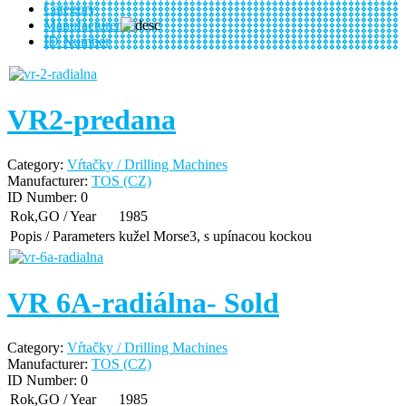
Category
Manufacturer
ID Number
VR2-predana
Category:
Vŕtačky / Drilling Machines
Manufacturer:
TOS (CZ)
ID Number:
0
Rok,GO / Year
1985
Popis / Parameters
kužel Morse3, s upínacou kockou
VR 6A-radiálna- Sold
Category:
Vŕtačky / Drilling Machines
Manufacturer:
TOS (CZ)
ID Number:
0
Rok,GO / Year
1985