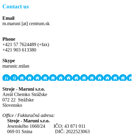
Contact us
Email
m.maruni [at] centrum.sk
Phone
+421 57 7624489 (+fax)
+421 903 613380
Skype
marunic.milan
Shop
Stroje - Maruni s.r.o.
Areál Chemko Strážske
072 22 Strážske
Slovensko
Office / Fakturačná adresa:
Stroje - Maruni s.r.o.
Jesenského 1660/24 IČO: 43 871 011
069 01 Snina DIČ: 2022523063