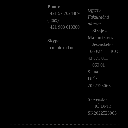
Phone
Office /
+421 57 7624489
Fakturačná
(+fax)
adresa:
+421 903 613380
Stroje -
Maruni s.r.o.
Skype
Jesenského
marunic.milan
1660/24 IČO:
43 871 011
069 01
Snina
DIČ:
2022523063
Slovensko
IČ-DPH:
SK2022523063