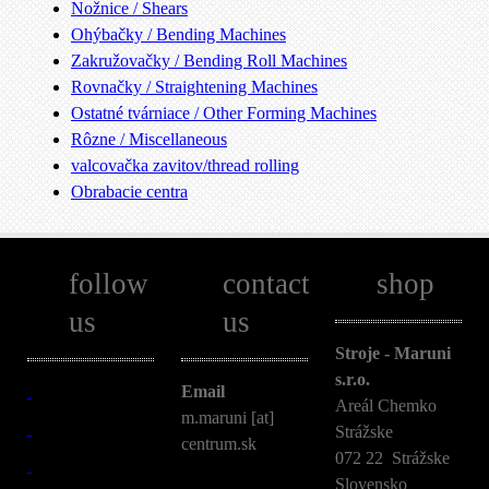
Nožnice / Shears
Ohýbačky / Bending Machines
Zakružovačky / Bending Roll Machines
Rovnačky / Straightening Machines
Ostatné tvárniace / Other Forming Machines
Rôzne / Miscellaneous
valcovačka zavitov/thread rolling
Obrabacie centra
follow
contact
shop
us
us
Stroje - Maruni
s.r.o.
Email
Areál Chemko
m.maruni [at]
Strážske
centrum.sk
072 22 Strážske
Slovensko