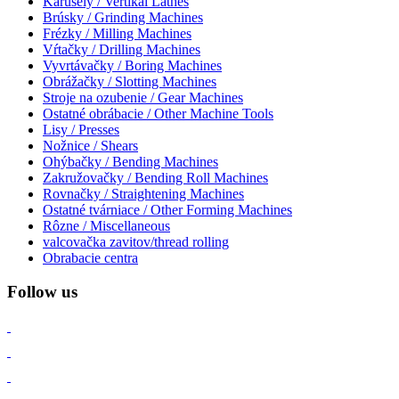
Karusely / Vertikal Lathes
Brúsky / Grinding Machines
Frézky / Milling Machines
Vŕtačky / Drilling Machines
Vyvrtávačky / Boring Machines
Obrážačky / Slotting Machines
Stroje na ozubenie / Gear Machines
Ostatné obrábacie / Other Machine Tools
Lisy / Presses
Nožnice / Shears
Ohýbačky / Bending Machines
Zakružovačky / Bending Roll Machines
Rovnačky / Straightening Machines
Ostatné tvárniace / Other Forming Machines
Rôzne / Miscellaneous
valcovačka zavitov/thread rolling
Obrabacie centra
Follow us