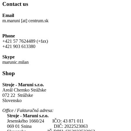
Contact us
Email
m.maruni [at] centrum.sk
Phone
+421 57 7624489 (+fax)
+421 903 613380
Skype
marunic.milan
Shop
Stroje - Maruni s.r.o.
Areál Chemko Strážske
072 22 Strážske
Slovensko
Office / Fakturačná adresa:
Stroje - Maruni s.r.o.
Jesenského 1660/24 IČO: 43 871 011
069 01 Snina DIČ: 2022523063