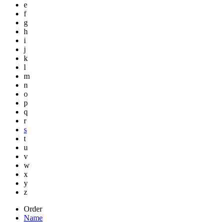
e
f
g
h
i
j
k
l
m
n
o
p
q
r
s
t
u
v
w
x
y
z
Order
Name