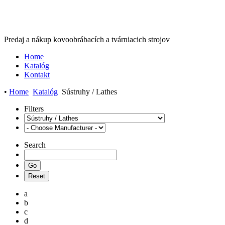
Predaj a nákup kovoobrábacích a tvárniacich strojov
Home
Katalóg
Kontakt
•
Home
Katalóg
Sústruhy / Lathes
Filters
Search
a
b
c
d